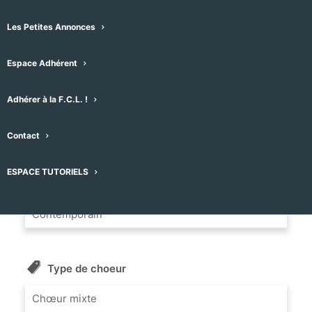
34530 Montagnac, France
Les Petites Annonces
Message
Espace Adhérent
Nom du Choeur
Adhérer à la F.C.L. !
Ensemble vocal BELLA CIAO
Contact
ESPACE TUTORIELS
Répertoire
Contemporain
Type de choeur
Chœur mixte