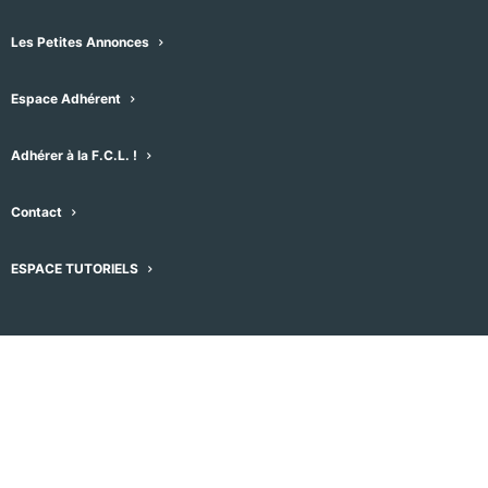
navigation
suivants
précédents
Évèneme
date
de
Les Petites Annonces
vues
S’abonner au calendrier
Espace Adhérent
Évènement
Adhérer à la F.C.L. !
Contact
ESPACE TUTORIELS