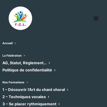
Accueil
La Fédération
AG, Statut, Règlement…
Politique de confidentialité
Évènements
Aucun résultat trouvé.
Notice
Nos Formations
Recherche
Navigati
1 – Découvrir l’Art du chant choral
À venir
Recherche
Résumé
de
2 – Techniques vocales
et
Sélectionnez
vues
3 – Se placer rythmiquement
la
Évènements
Aujourd'hui
Évènements