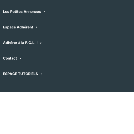
navigation
suivants
précédents
Évèneme
date
de
Les Petites Annonces
vues
S’abonner au calendrier
Espace Adhérent
Évènement
Adhérer à la F.C.L. !
Contact
ESPACE TUTORIELS