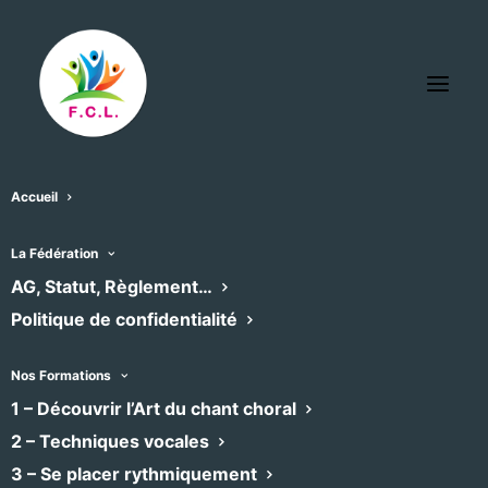
Accueil
La Fédération
AG, Statut, Règlement…
Politique de confidentialité
Évènements
Aucun résultat trouvé.
Notice
Nos Formations
Recherche
Navigati
1 – Découvrir l’Art du chant choral
À venir
Recherche
Résumé
de
2 – Techniques vocales
et
Sélectionnez
vues
3 – Se placer rythmiquement
la
Évènements
Aujourd'hui
Évènements