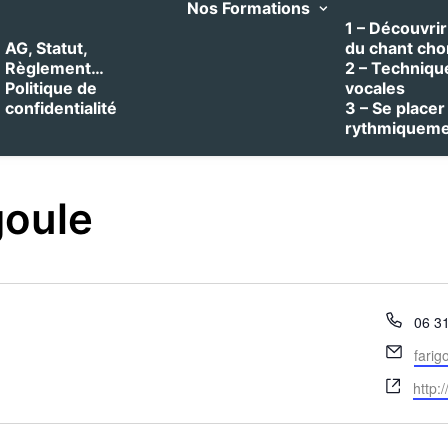
Nos Formations
1 – Découvrir 
AG, Statut,
du chant cho
Règlement…
2 – Techniqu
Politique de
vocales
confidentialité
3 – Se placer
rythmiquem
goule
Télé
06 3
Email
farig
Site
http:/
web