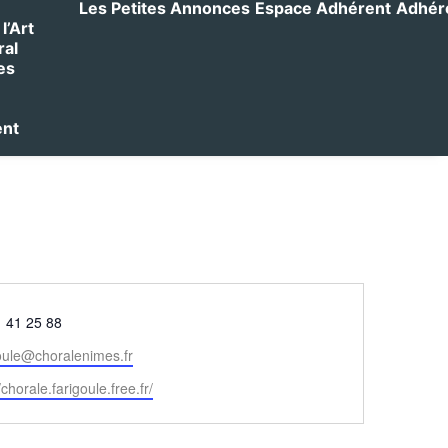
Les Petites Annonces
Espace Adhérent
Adhérer
l’Art
ral
es
ent
phone
1 41 25 88
oule@choralenimes.fr
/chorale.farigoule.free.fr/