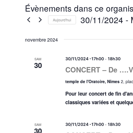
Évènements dans ce organis
30/11/2024
 - 
Aujourd'hui
Sélectionnez
une
novembre 2024
date.
-
30/11/2024 -17h00
18h30
SAM
30
CONCERT – De ….Viv
temple de l'Oratoire, Nîmes
2, pla
Pour leur concert de fin d'a
classiques variées et quelqu
-
30/11/2024 -17h00
18h30
SAM
30