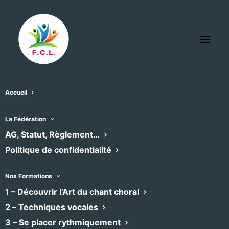
Accueil
Les Amis de l’orgue de l’abbatiale
La Fédération
AG, Statut, Règlement…
St Pierre de Nant
Politique de confidentialité
« Tous les Évènements
Évènements dans ce organisateur
29/06/2025
 - 
06/08/2026
Nos Formations
Sélectionnez
1 – Découvrir l’Art du chant choral
juin 2025
une
2 – Techniques vocales
date.
3 – Se placer rythmiquement
DIM