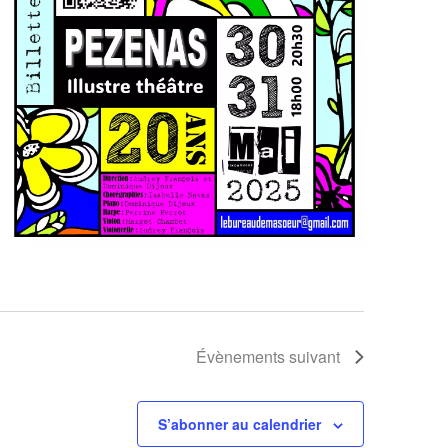
Évènements
suivant
S’abonner au calendrier