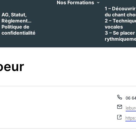
Nos Formations
1 – Découvrir 
AG, Statut,
du chant cho
Règlement…
2 – Techniqu
Politique de
vocales
confidentialité
3 – Se placer
rythmiquem
oeur
Télé
06 6
Email
lebu
Site
https
web