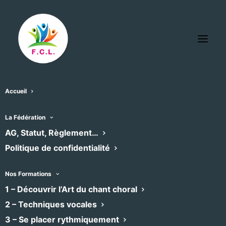
Accueil
Ensemble Vocal de Pézenas
La Fédération
« Tous les Évènements
AG, Statut, Règlement…
Politique de confidentialité
Email
h
Nos Formations
1 – Découvrir l’Art du chant choral
Évènements dans ce organisateur
01/01/1970
 - 
08/08/2026
2 – Techniques vocales
3 – Se placer rythmiquement
Sélectionnez