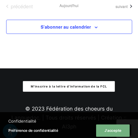
Évènements
précédent
Aujourd'hui
Évènements
suivant
S’abonner au calendrier
M'inscrire à la lettre d'information de la FCL
© 2023 Fédération des choeurs du
Languedoc. | Tous droits réservés | Création ::
Confidentialité
Al3ph
Préférence de confidentialité
J'accepte