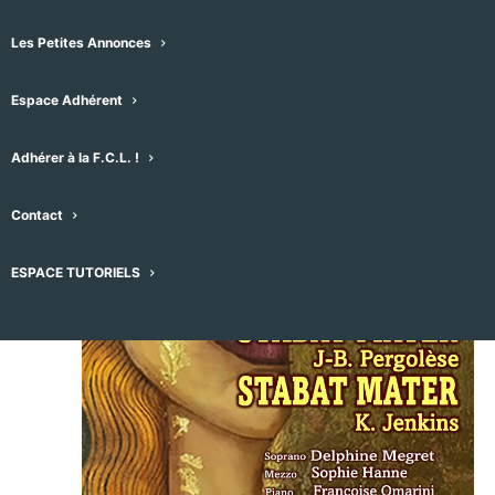
janvier 1970
une
Les Petites Annonces
date.
JEU
1
Espace Adhérent
Adhérer à la F.C.L. !
Contact
ESPACE TUTORIELS