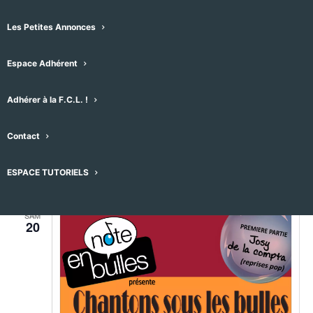
Les Petites Annonces
Espace Adhérent
Adhérer à la F.C.L. !
Évènements pour ce lieu
Contact
28/06/2025
 - 
06/08/2026
Sélectionnez
ESPACE TUTORIELS
juin 2026
une
date.
SAM
20