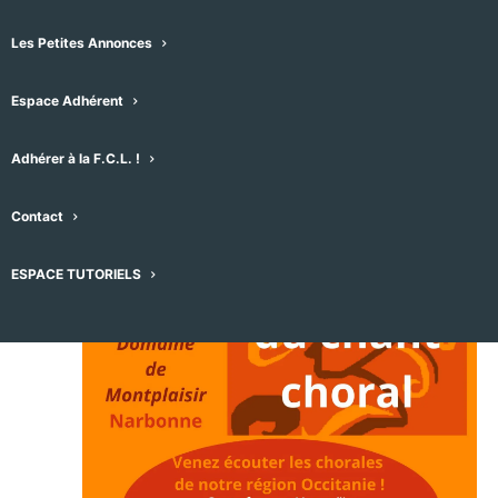
08/12/2024
 - 
07/08/2026
Sélectionnez
Les Petites Annonces
décembre 2024
une
date.
Espace Adhérent
DIM
8
Adhérer à la F.C.L. !
Contact
ESPACE TUTORIELS