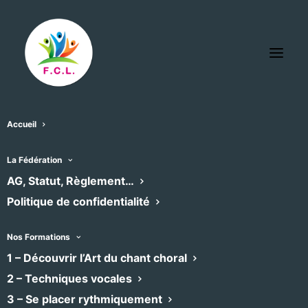
Accueil
Domaine de Montplaisir, Narbonne
La Fédération
« Tous les Évènements
AG, Statut, Règlement…
Politique de confidentialité
Adresse
Rte de Perpignan
Narbonne
,
11100
Nos Formations
Recevoir l’Itinéraire à suivre
1 – Découvrir l’Art du chant choral
2 – Techniques vocales
Évènements pour ce lieu
3 – Se placer rythmiquement