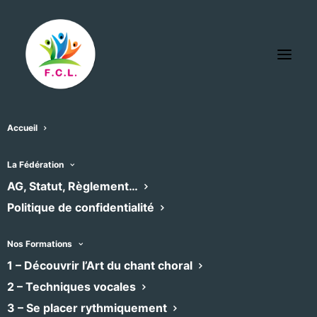
Accueil
Collegiale St Etienne de Capestang
La Fédération
« Tous les Évènements
AG, Statut, Règlement…
Politique de confidentialité
Adresse
place Jean Jaures
Capestang
,
34310
Nos Formations
Recevoir l’Itinéraire à suivre
1 – Découvrir l’Art du chant choral
Téléphone
0467375123
2 – Techniques vocales
3 – Se placer rythmiquement