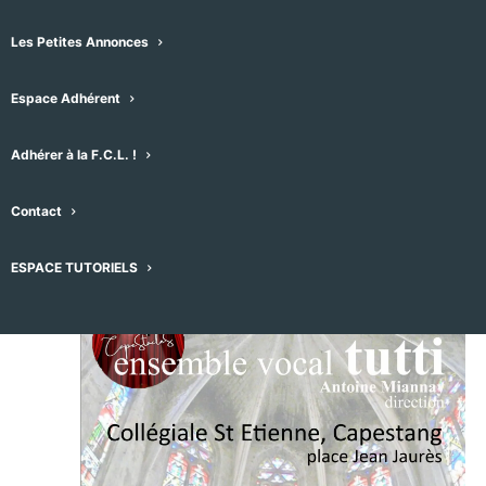
Les Petites Annonces
Espace Adhérent
Adhérer à la F.C.L. !
Évènements pour ce lieu
07/12/2024
 - 
08/08/2026
Contact
Sélectionnez
décembre 2024
une
ESPACE TUTORIELS
date.
SAM
7