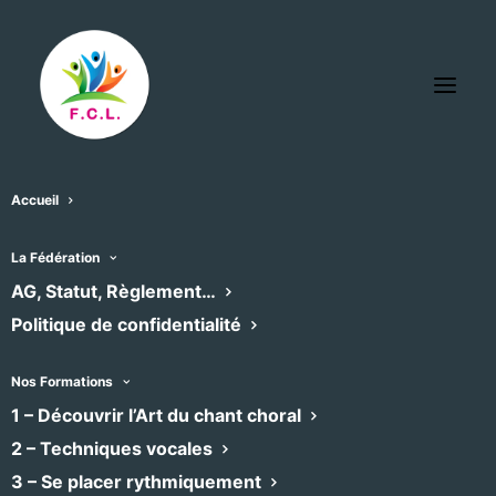
Accueil
Chateau des Éveques
La Fédération
« Tous les Évènements
AG, Statut, Règlement…
Politique de confidentialité
Adresse
Avenue du Château
Lavérune
,
34880
Nos Formations
Recevoir l’Itinéraire à suivre
1 – Découvrir l’Art du chant choral
2 – Techniques vocales
3 – Se placer rythmiquement