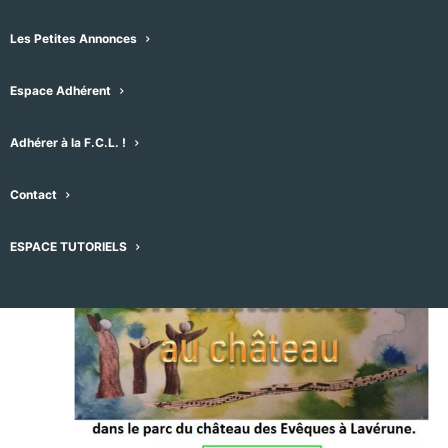
Les Petites Annonces
Espace Adhérent
Évènements pour ce lieu
Adhérer à la F.C.L. !
05/10/2025
 - 
07/08/2026
Sélectionnez
Contact
octobre 2025
une
date.
DIM
ESPACE TUTORIELS
5