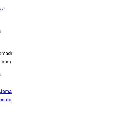
 €
6
lemadr
s.com
u
.lema
es.co