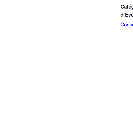
Caté
d’Év
Conc