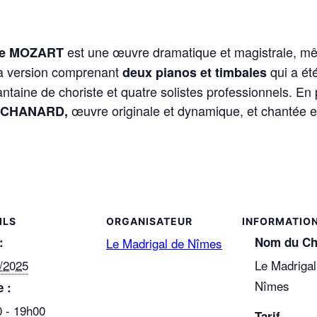
est une œuvre dramatique et magistrale, mêla
de MOZART
 la version comprenant
qui a ét
deux pianos et timbales
aine de choriste et quatre solistes professionnels. En 
œuvre originale et dynamique, et chantée e
el CHANARD,
ILS
ORGANISATEUR
:
Nom du Ch
Le Madrigal de Nîmes
/2025
Le Madrigal
Nîmes
 :
 - 19h00
Tarif