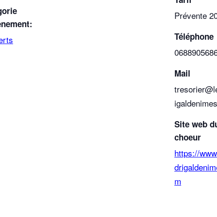
gorie
Prévente 20
ènement:
Téléphone
erts
068890568
Mail
tresorier@
igaldenime
Site web d
choeur
https://www
drigaldenim
m