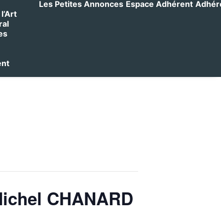
Les Petites Annonces
Espace Adhérent
Adhérer
l’Art
ral
es
ent
Michel CHANARD