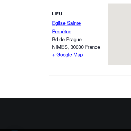
LIEU
Eglise Sainte
Perpétue
Bd de Prague
NIMES
,
30000
France
+ Google Map