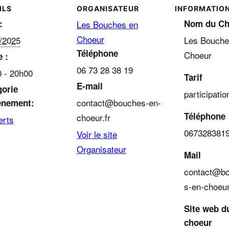
ILS
ORGANISATEUR
:
Nom du Ch
Les Bouches en
Choeur
/2025
Les Bouche
Téléphone
Choeur
 :
06 73 28 38 19
 - 20h00
Tarif
E-mail
gorie
participatio
contact@bouches-en-
ènement:
Téléphone
choeur.fr
erts
067328381
Voir le site
Organisateur
Mail
contact@b
s-en-choeur
Site web d
choeur