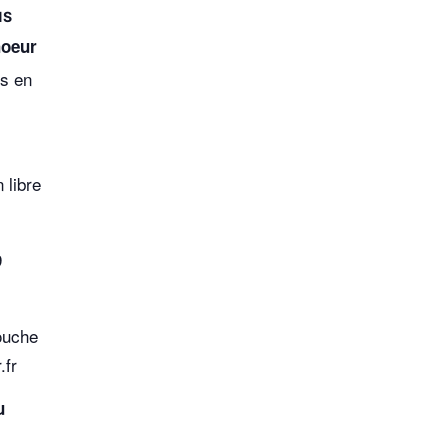
oeur
s en
n libre
9
ouche
.fr
u