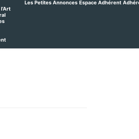
Les Petites Annonces
Espace Adhérent
Adhérer
l’Art
ral
es
ent