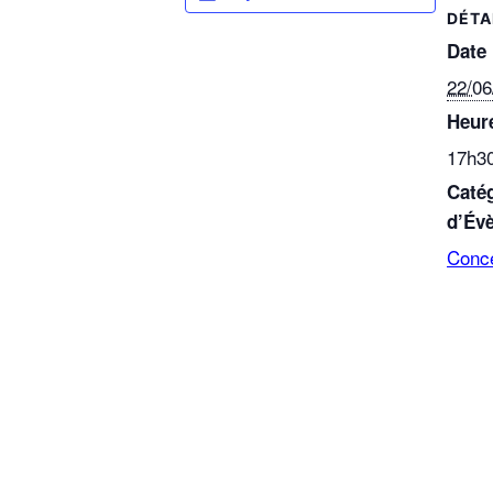
DÉTA
Date 
22/06
Heure
17h30
Caté
d’Év
Conc