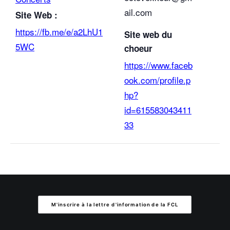
ail.com
Site Web :
https://fb.me/e/a2LhU1
Site web du
5WC
choeur
https://www.faceb
ook.com/profile.p
hp?
id=615583043411
33
M'inscrire à la lettre d'information de la FCL