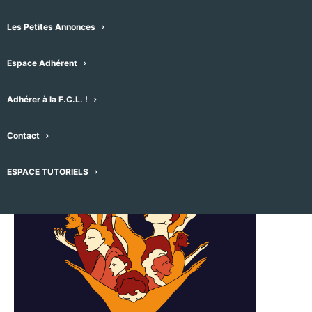
vocal Octovox
Les Petites Annonces
11 juillet -19h00
-
20h00
Espace Adhérent
Adhérer à la F.C.L. !
Contact
ESPACE TUTORIELS