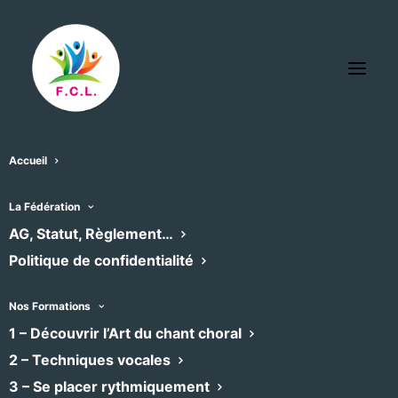
Accueil
La Fédération
« Tous les Évènements
AG, Statut, Règlement…
Politique de confidentialité
Cet évènement est passé
Nos Formations
1 – Découvrir l’Art du chant choral
Concert de l’ensemble
2 – Techniques vocales
3 – Se placer rythmiquement