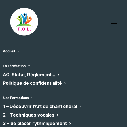
Accueil
La Fédération
« Tous les Évènements
AG, Statut, Règlement…
Politique de confidentialité
Cet évènement est passé
Nos Formations
1 – Découvrir l’Art du chant choral
concert baroque de fin
2 – Techniques vocales
3 – Se placer rythmiquement