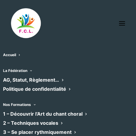
Accueil
La Fédération
« Tous les Évènements
AG, Statut, Règlement…
Politique de confidentialité
Cet évènement est passé
Nos Formations
1 – Découvrir l’Art du chant choral
Concert de Noël à
2 – Techniques vocales
3 – Se placer rythmiquement