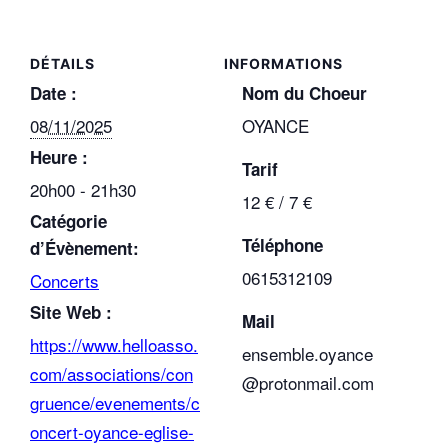
DÉTAILS
Date :
Nom du Choeur
08/11/2025
OYANCE
Heure :
Tarif
20h00 - 21h30
12 € / 7 €
Catégorie
Téléphone
d’Évènement:
0615312109
Concerts
Site Web :
Mail
https://www.helloasso.
ensemble.oyance
com/associations/con
@protonmail.com
gruence/evenements/c
oncert-oyance-eglise-