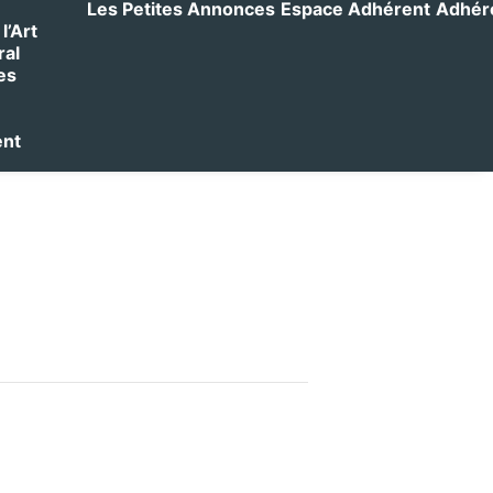
Les Petites Annonces
Espace Adhérent
Adhérer
l’Art
ral
es
ent