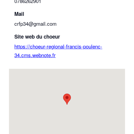
0786262901
Mail
crfp34@gmail.com
Site web du choeur
https://choeur-regional-francis-poulenc-
34.cms.webnote.fr