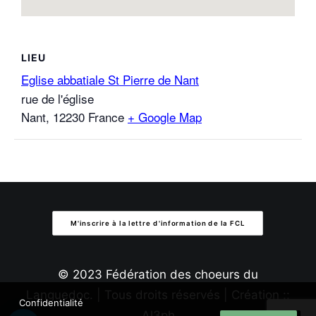
LIEU
Eglise abbatiale St Pierre de Nant
rue de l'église
Nant
,
12230
France
+ Google Map
M'inscrire à la lettre d'information de la FCL
© 2023 Fédération des choeurs du
Languedoc. | Tous droits réservés | Création ::
Confidentialité
Al3ph