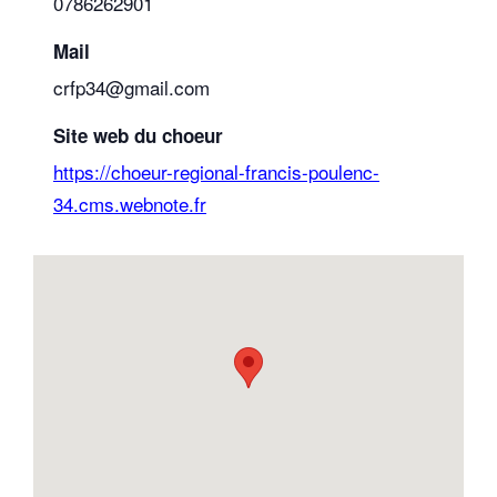
0786262901
Mail
crfp34@gmail.com
Site web du choeur
https://choeur-regional-francis-poulenc-
34.cms.webnote.fr