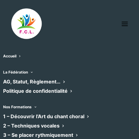
Accueil
La Fédération
« Tous les Évènements
AG, Statut, Règlement…
Politique de confidentialité
Cet évènement est passé
Nos Formations
1 – Découvrir l’Art du chant choral
13° festival Musicasète
2 – Techniques vocales
3 – Se placer rythmiquement