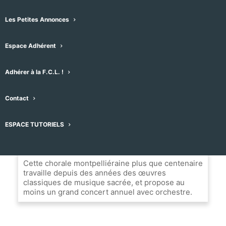
2452 Av. du Père Soulas, 34090 Montpellier,
France
Les Petites Annonces
Espace Adhérent
Message
Adhérer à la F.C.L. !
Nom du Choeur
Contact
Les Choeurs de l'Enclos
ESPACE TUTORIELS
Biographie
Cette chorale montpelliéraine plus que centenaire
travaille depuis des années des œuvres
classiques de musique sacrée, et propose au
moins un grand concert annuel avec orchestre.