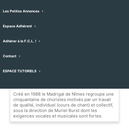
Chœur mixte
•
43 Rue du Moulin, 30540 Milhaud, France
Les Petites Annonces
Espace Adhérent
Message
Adhérer à la F.C.L. !
Nom du Choeur
Contact
Le Madrigal de Nîmes
ESPACE TUTORIELS
Biographie
Créé en 1988 le Madrigal de Nîmes regroupe une
cinquantaine de choristes motivés par un travail
de qualité, individuel (cours de chant) et collectif,
sous la direction de Muriel Burst dont les
exigences vocales et musicales sont fortes.