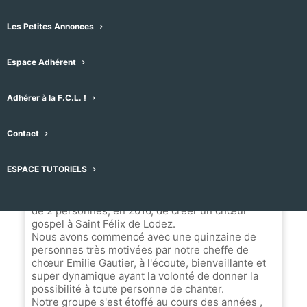
Les Petites Annonces
Message
Espace Adhérent
Nom du Choeur
Adhérer à la F.C.L. !
Kool & the Gosp
Contact
Biographie
ESPACE TUTORIELS
Kool and the Gosp est un groupe né de la volonté
de 2 personnes, en 2016, de créer un chœur
gospel à Saint Félix de Lodez.
Nous avons commencé avec une quinzaine de
personnes très motivées par notre cheffe de
chœur Emilie Gautier, à l'écoute, bienveillante et
super dynamique ayant la volonté de donner la
possibilité à toute personne de chanter.
Notre groupe s'est étoffé au cours des années ,