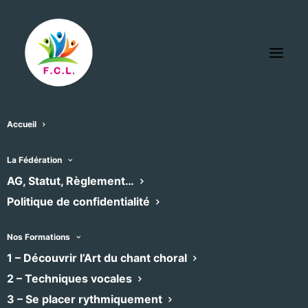
Accueil
La Fédération
AG, Statut, Règlement…
Politique de confidentialité
Nos Formations
1 – Découvrir l’Art du chant choral
2 – Techniques vocales
Kool & the Gosp
3 – Se placer rythmiquement
Gospel
•
Chœur mixte
•
6 chemin des Aspes