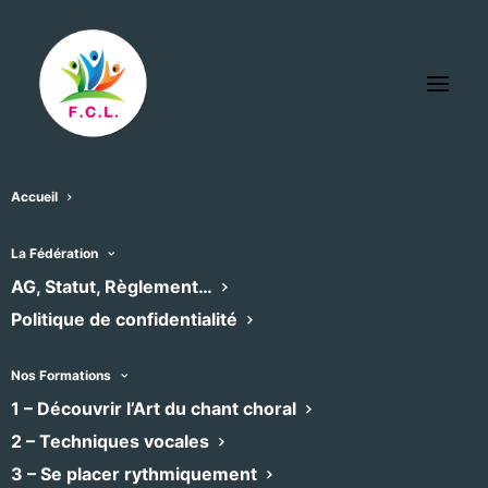
Accueil
Rechercher:
La Fédération
AG, Statut, Règlement…
Politique de confidentialité
Vous répondez à l’annonce:
Travail en stage
d'une messe de Josquin des Prez
.
Nos Formations
1 – Découvrir l’Art du chant choral
Votre nom
2 – Techniques vocales
3 – Se placer rythmiquement