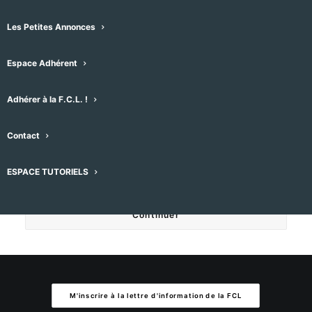
Les Petites Annonces
Votre adresse e-mail
Espace Adhérent
Votre message
Adhérer à la F.C.L. !
Contact
ESPACE TUTORIELS
M'inscrire à la lettre d'information de la FCL