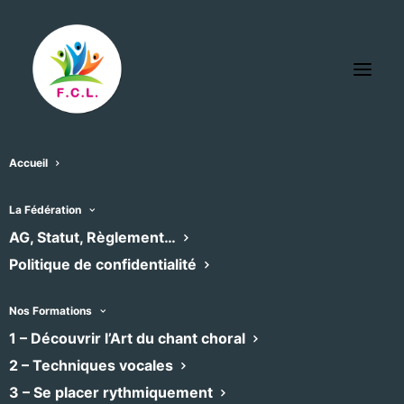
Accueil
Rechercher:
La Fédération
AG, Statut, Règlement…
Politique de confidentialité
Vous répondez à l’annonce:
stage de chant
holsitique a Montpellier maison pour tous
Nos Formations
ricome
.
1 – Découvrir l’Art du chant choral
2 – Techniques vocales
Votre nom
3 – Se placer rythmiquement