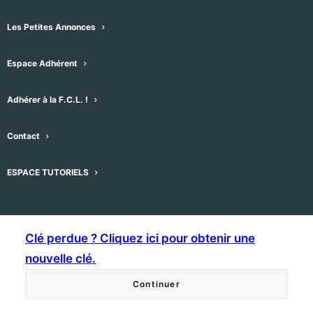
Les Petites Annonces
Email et clé d’accès de
l’annonce
Espace Adhérent
Adresse email
Adhérer à la F.C.L. !
Contact
Clé d’accès
ESPACE TUTORIELS
Clé perdue ? Cliquez ici pour obtenir une
nouvelle clé.