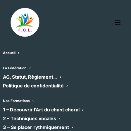
Accueil
La Fédération
Pour modifier votre annonce :
AG, Statut, Règlement…
Indiquez le mail avec lequel vous avez posté
Politique de confidentialité
l’annonce, ainsi que la clef secrète que vous
avez reçue par mail
Nos Formations
Une fois ces informations validées, vous serez
1 – Découvrir l’Art du chant choral
redirigé sur l’interface de modification de
2 – Techniques vocales
votre annonce
3 – Se placer rythmiquement