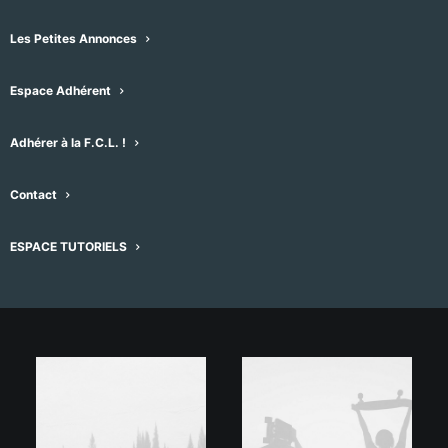
Lorem ipsum dolor sit amet, consectetur
Les Petites Annonces
adipiscing elit. Mauris ut eros eu felis eleifend
gravida quis sit amet metus. Class aptent
Espace Adhérent
taciti sociosqu ad litora torquent per conubia
nostra, per inceptos himenaeos. Lorem ipsum
Adhérer à la F.C.L. !
dolor sit amet, consectetur adipiscing elit.
Contact
Mauris ut eros eu felis eleifend gravida quis sit
amet metus. Class aptent taciti sociosqu ad
ESPACE TUTORIELS
litora torquent per conubia nostra, per
inceptos himenaeos.