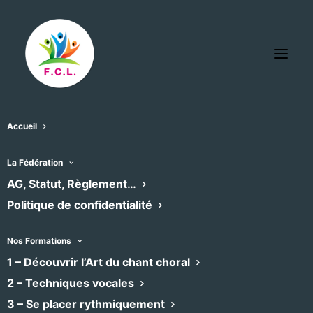
Accueil
La Fédération
BIENVENUE SUR LE SITE DE LA
AG, Statut, Règlement…
Fédération des
Politique de confidentialité
Choeurs du
Nos Formations
Languedoc
1 – Découvrir l’Art du chant choral
2 – Techniques vocales
3 – Se placer rythmiquement