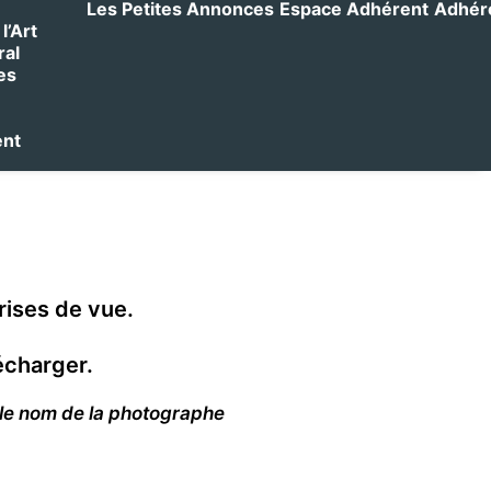
Les Petites Annonces
Espace Adhérent
Adhérer
l’Art
ral
es
ent
rises de vue.
écharger.
r le nom de la photographe