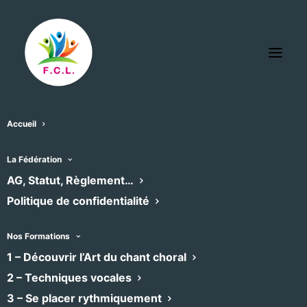
Accueil
Les photos du festival sont oeuvres
La Fédération
d'artiste.
AG, Statut, Règlement…
Politique de confidentialité
Nous avons confié à Amélie Corneille
la totale liberté des prises de vue.
Nos Formations
1 – Découvrir l’Art du chant choral
Elles sont en haute définition vous
pouvez donc les télécharger.
2 – Techniques vocales
3 – Se placer rythmiquement
Et si vous devez les utiliser sur vos réseaux