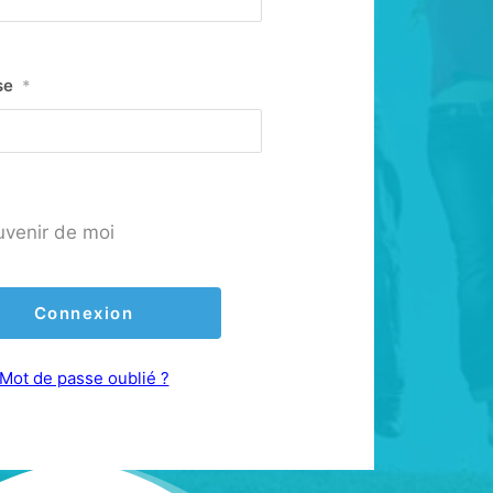
se
*
uvenir de moi
Mot de passe oublié ?