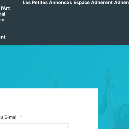
Les Petites Annonces
Espace Adhérent
Adhérer
l’Art
ral
es
ent
ou E-mail
*