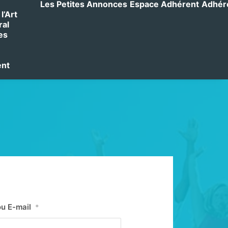
Les Petites Annonces
Espace Adhérent
Adhérer
l’Art
ral
es
ent
ou E-mail
*