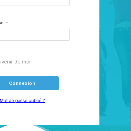
se
*
uvenir de moi
Mot de passe oublié ?