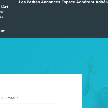
Les Petites Annonces
Espace Adhérent
Adhérer
l’Art
ral
es
ent
ou E-mail
*