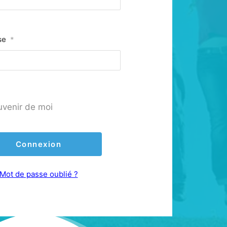
se
*
uvenir de moi
Mot de passe oublié ?