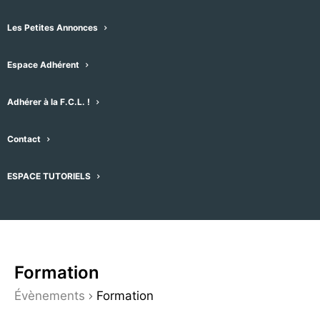
par mot-clefs. Vous pouvez également
choisir le type d’affichage qui vous
Les Petites Annonces
convient (liste, mois, jour, photo, semaine
Espace Adhérent
ou carte), en cliquant sur le menu
déroulant de droite – l’affichage par
Adhérer à la F.C.L. !
défaut est réglé sur “Plan”
A droite du plan se trouvent les
Contact
évènements par séries de 15 que vous
pouvez faire dérouler.
ESPACE TUTORIELS
Formation
Évènements
Formation