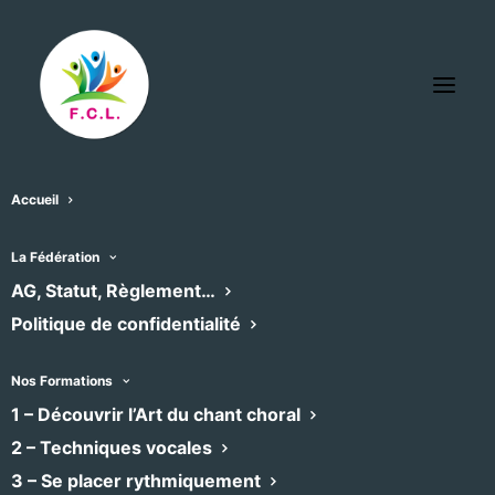
Accueil
La Fédération
L’agenda des chœurs
AG, Statut, Règlement…
Politique de confidentialité
adhérents
Nos Formations
Retrouvez ici l’agenda des concerts et
1 – Découvrir l’Art du chant choral
formations des chœurs adhérents à la
2 – Techniques vocales
Fédération, filtrable par emplacement et
3 – Se placer rythmiquement