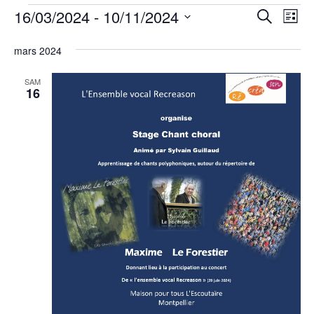
Évènements
Reche
Na
16/03/2024
 - 
10/11/2024
Recherche
Liste
de
et
Sélectionnez
mars 2024
vu
une
navig
Év
date.
SAM
de
16
vues
Évèn