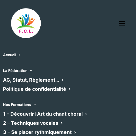
Accueil
« Tous les Évènements
La Fédération
AG, Statut, Règlement…
Cet évènement est passé
Politique de confidentialité
Eglise Sint Paul
Nos Formations
1 – Découvrir l’Art du chant choral
2 – Techniques vocales
10 août -15h19
3 – Se placer rythmiquement