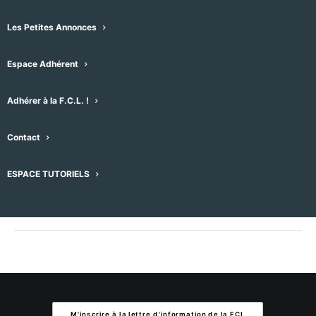
Les Petites Annonces
Ajouter au calendrier
Espace Adhérent
Adhérer à la F.C.L. !
DÉTAILS
LIEU
Date :
Eglise Sint Paul
Contact
place Mimi Azaïs
10/08/2026
Montpellier
,
34080
ESPACE TUTORIELS
Heure :
15h19
M'inscrire à la lettre d'information de la FCL