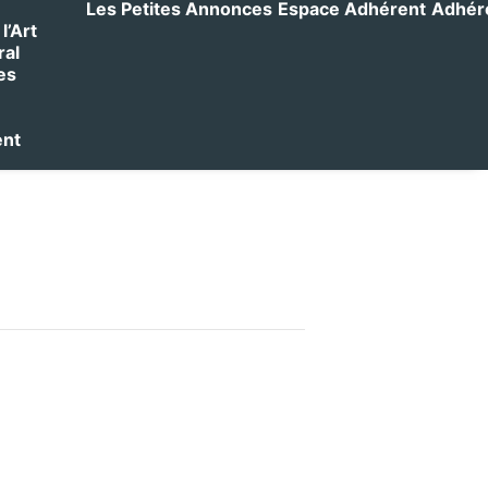
Les Petites Annonces
Espace Adhérent
Adhérer
l’Art
ral
es
ent