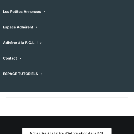
Les Petites Annonces
Ajouter au calendrier
Espace Adhérent
Adhérer à la F.C.L. !
DÉTAILS
ORGANISATEUR
Date :
Contact
08/08/2026
ESPACE TUTORIELS
Heure :
4h13
M'inscrire à la lettre d'information de la FCL