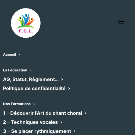
Accueil
« Tous les Évènements
La Fédération
AG, Statut, Règlement…
Cet évènement est passé
Politique de confidentialité
ECUME
Nos Formations
1 – Découvrir l’Art du chant choral
2 – Techniques vocales
8 août -4h13
3 – Se placer rythmiquement