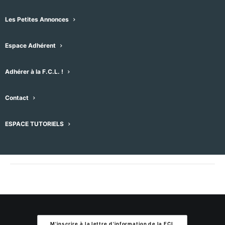
Les Petites Annonces
Ajouter au calendrier
Espace Adhérent
Adhérer à la F.C.L. !
DÉTAILS
ORGANISATEUR
Date :
Contact
06/08/2026
ESPACE TUTORIELS
Heure :
19h28
M'inscrire à la lettre d'information de la FCL