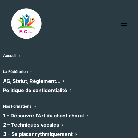
Accueil
« Tous les Évènements
La Fédération
AG, Statut, Règlement…
Cet évènement est passé
Politique de confidentialité
ECUME
Nos Formations
1 – Découvrir l’Art du chant choral
2 – Techniques vocales
6 août -19h28
3 – Se placer rythmiquement