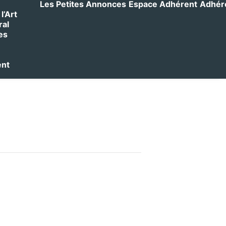
Les Petites Annonces
Espace Adhérent
Adhérer
l’Art
ral
es
ent