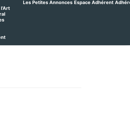
Les Petites Annonces
Espace Adhérent
Adhérer
l’Art
ral
es
ent